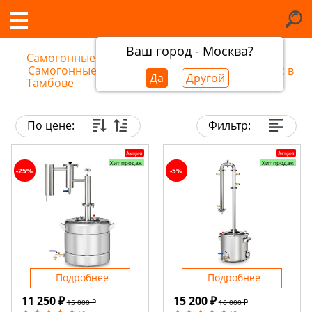
Ваш город - Москва?
Самогонные аппараты в Тамбове
/
Самогонные аппараты и дистилляторы Феникс в
Да
Другой
Тамбове
По цене:
Фильтр:
Акция
Акция
Хит продаж
Хит продаж
-25%
-5%
Подробнее
Подробнее
11 250 ₽
15 200 ₽
15 000 ₽
16 000 ₽