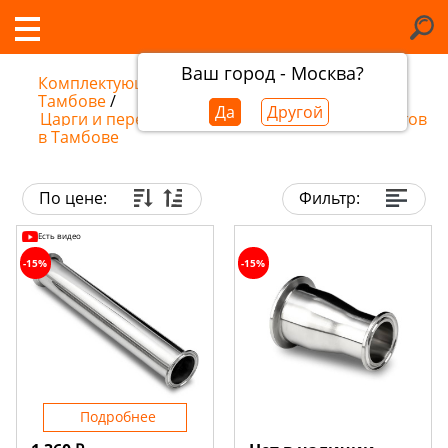
Ваш город - Москва?
Комплектующие самогонных аппаратов в
Тамбове
/
Да
Другой
Царги и переходники для самогонных аппаратов
в Тамбове
По цене:
Фильтр:
Есть видео
-15%
-15%
Подробнее